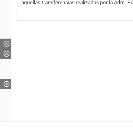
aquellas transferencias realizadas por la Adm. Pú
empresas o consumidores, para permitir que de
servicios sean provistos...