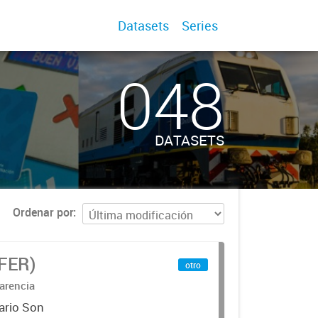
Datasets
Series
048
DATASETS
Ordenar por
IFER)
otro
arencia
ario Son