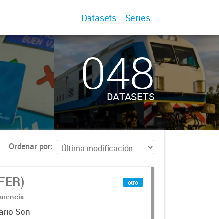
Datasets
Series
048
DATASETS
Ordenar por
IFER)
otro
arencia
ario Son