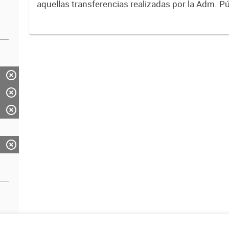
aquellas transferencias realizadas por la Adm. Pú
empresas o consumidores, para permitir que de
servicios sean provistos...