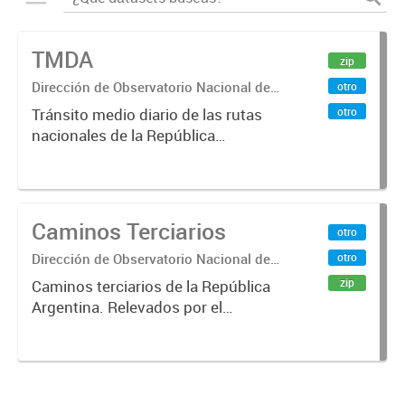
TMDA
zip
Dirección de Observatorio Nacional de
otro
Transporte
otro
Tránsito medio diario de las rutas
nacionales de la República
Argentina. Relevado por la
Dirección Nacional de Vialidad. Año
2017.
Caminos Terciarios
otro
Dirección de Observatorio Nacional de
otro
Transporte
zip
Caminos terciarios de la República
Argentina. Relevados por el
Instituto Geográfico Nacional. Año
2016.