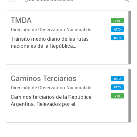
TMDA
zip
Dirección de Observatorio Nacional de
otro
Transporte
otro
Tránsito medio diario de las rutas
nacionales de la República
Argentina. Relevado por la
Dirección Nacional de Vialidad. Año
2017.
Caminos Terciarios
otro
Dirección de Observatorio Nacional de
otro
Transporte
zip
Caminos terciarios de la República
Argentina. Relevados por el
Instituto Geográfico Nacional. Año
2016.