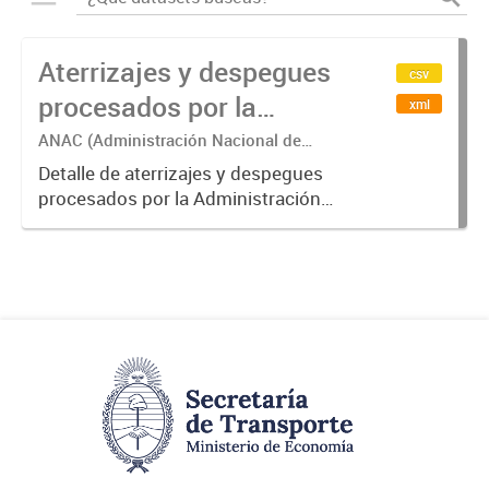
Aterrizajes y despegues
csv
procesados por la
xml
Administración Nacional
ANAC (Administración Nacional de
Aviación Civil)
de Aviación Civil (ANAC)
Detalle de aterrizajes y despegues
procesados por la Administración
Nacional de Aviación Civil.-