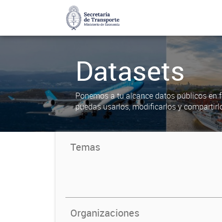
Datasets
Ponemos a tu alcance datos públicos en f
puedas usarlos, modificarlos y compartirl
Temas
Organizaciones