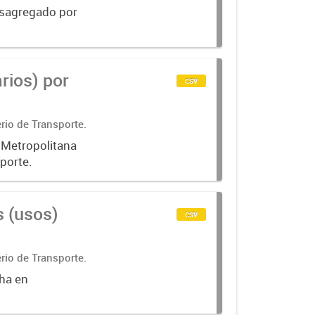
desagregado por
rios) por
csv
rio de Transporte.
a Metropolitana
porte.
s (usos)
csv
rio de Transporte.
cha en