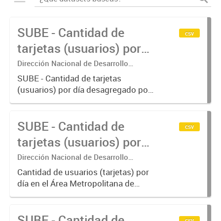
SUBE - Cantidad de
csv
tarjetas (usuarios) por
día.
Dirección Nacional de Desarrollo
Tecnológico - Ministerio de Transporte.
SUBE - Cantidad de tarjetas
(usuarios) por día desagregado por
modo de transporte.
SUBE - Cantidad de
csv
tarjetas (usuarios) por
día en AMBA.
Dirección Nacional de Desarrollo
Tecnológico - Ministerio de Transporte.
Cantidad de usuarios (tarjetas) por
día en el Área Metropolitana de
Buenos Aires desagregado por
modo de transporte.
SUBE - Cantidad de
csv