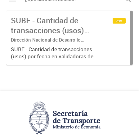
SUBE - Cantidad de
csv
transacciones (usos)
por fecha
Dirección Nacional de Desarrollo
Tecnológico - Ministerio de Transporte.
SUBE - Cantidad de transacciones
(usos) por fecha en validadoras de
la red SUBE.