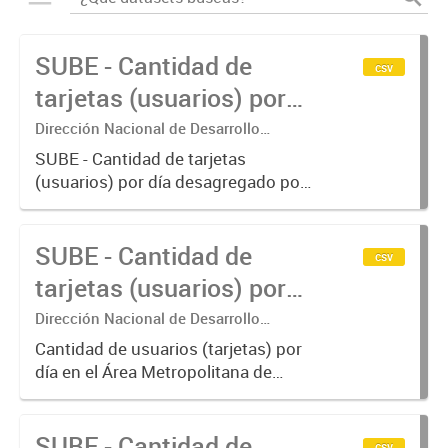
SUBE - Cantidad de
csv
tarjetas (usuarios) por
día.
Dirección Nacional de Desarrollo
Tecnológico - Ministerio de Transporte.
SUBE - Cantidad de tarjetas
(usuarios) por día desagregado por
modo de transporte.
SUBE - Cantidad de
csv
tarjetas (usuarios) por
día en AMBA.
Dirección Nacional de Desarrollo
Tecnológico - Ministerio de Transporte.
Cantidad de usuarios (tarjetas) por
día en el Área Metropolitana de
Buenos Aires desagregado por
modo de transporte.
SUBE - Cantidad de
csv