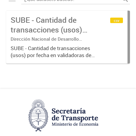
SUBE - Cantidad de
csv
transacciones (usos)
por fecha
Dirección Nacional de Desarrollo
Tecnológico - Ministerio de Transporte.
SUBE - Cantidad de transacciones
(usos) por fecha en validadoras de
la red SUBE.