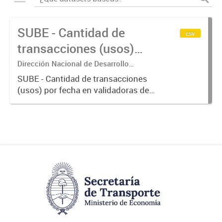
SUBE - Cantidad de
csv
transacciones (usos)
por fecha
Dirección Nacional de Desarrollo
Tecnológico - Ministerio de Transporte.
SUBE - Cantidad de transacciones
(usos) por fecha en validadoras de
la red SUBE.