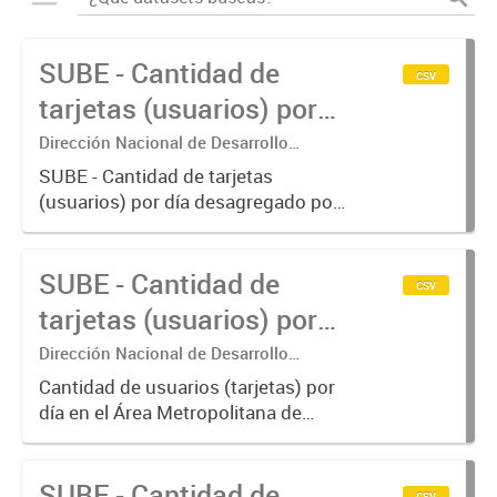
SUBE - Cantidad de
csv
tarjetas (usuarios) por
día.
Dirección Nacional de Desarrollo
Tecnológico - Ministerio de Transporte.
SUBE - Cantidad de tarjetas
(usuarios) por día desagregado por
modo de transporte.
SUBE - Cantidad de
csv
tarjetas (usuarios) por
día en AMBA.
Dirección Nacional de Desarrollo
Tecnológico - Ministerio de Transporte.
Cantidad de usuarios (tarjetas) por
día en el Área Metropolitana de
Buenos Aires desagregado por
modo de transporte.
SUBE - Cantidad de
csv