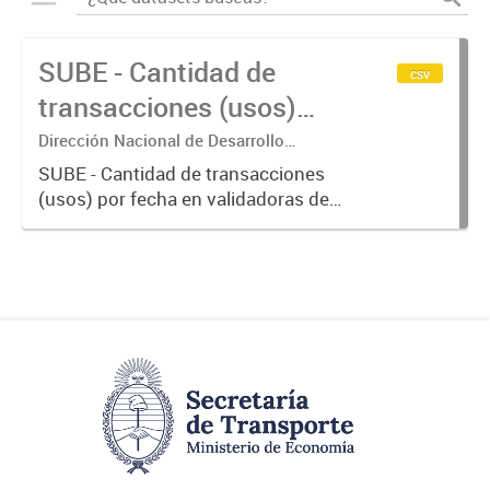
SUBE - Cantidad de
csv
transacciones (usos)
por fecha
Dirección Nacional de Desarrollo
Tecnológico - Ministerio de Transporte.
SUBE - Cantidad de transacciones
(usos) por fecha en validadoras de
la red SUBE.