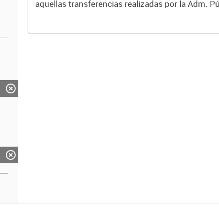
aquellas transferencias realizadas por la Adm. Pú
empresas o consumidores, para permitir que de
servicios sean provistos...