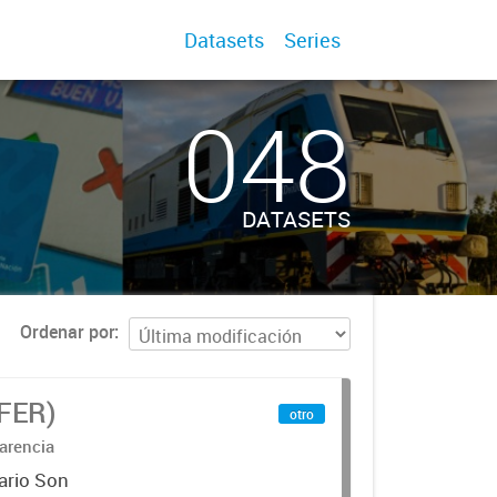
Datasets
Series
048
DATASETS
Ordenar por
IFER)
otro
arencia
ario Son