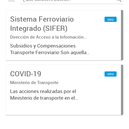
Sistema Ferroviario
otro
Integrado (SIFER)
Dirección de Acceso a la Información
Pública y Transparencia
Subsidios y Compensaciones
Transporte Ferroviario Son aquellas
transferencias realizadas por la
Adm. Pública a empresas o
COVID-19
consumidores, para permitir que
otro
determinados servicios sean
Ministerio de Transporte
provistos...
Las acciones realizadas por el
Ministerio de transporte en el
marco de la pandemia COVID-19.-