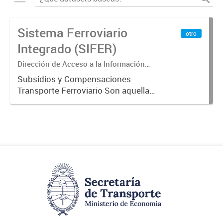
Sistema Ferroviario
otro
Integrado (SIFER)
Dirección de Acceso a la Información
Pública y Transparencia
Subsidios y Compensaciones
Transporte Ferroviario Son aquellas
transferencias realizadas por la
Adm. Pública a empresas o
consumidores, para permitir que
determinados servicios sean
provistos...