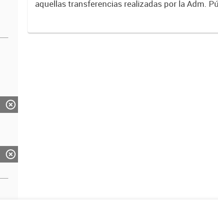
aquellas transferencias realizadas por la Adm. Pú
empresas o consumidores, para permitir que de
servicios sean provistos...