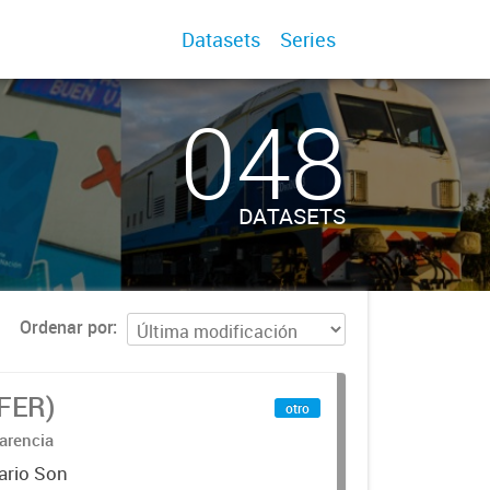
Datasets
Series
048
DATASETS
Ordenar por
IFER)
otro
arencia
ario Son