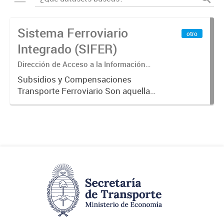
Sistema Ferroviario
otro
Integrado (SIFER)
Dirección de Acceso a la Información
Pública y Transparencia
Subsidios y Compensaciones
Transporte Ferroviario Son aquellas
transferencias realizadas por la
Adm. Pública a empresas o
consumidores, para permitir que
determinados servicios sean
provistos...