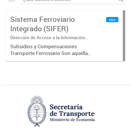
Sistema Ferroviario
otro
Integrado (SIFER)
Dirección de Acceso a la Información
Pública y Transparencia
Subsidios y Compensaciones
Transporte Ferroviario Son aquellas
transferencias realizadas por la
Adm. Pública a empresas o
consumidores, para permitir que
determinados servicios sean
provistos...