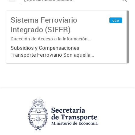
Sistema Ferroviario
otro
Integrado (SIFER)
Dirección de Acceso a la Información
Pública y Transparencia
Subsidios y Compensaciones
Transporte Ferroviario Son aquellas
transferencias realizadas por la
Adm. Pública a empresas o
consumidores, para permitir que
determinados servicios sean
provistos...