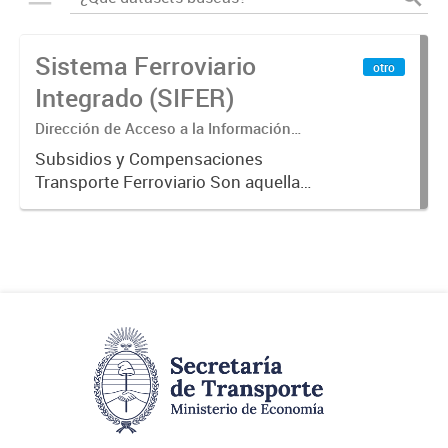
Sistema Ferroviario
otro
Integrado (SIFER)
Dirección de Acceso a la Información
Pública y Transparencia
Subsidios y Compensaciones
Transporte Ferroviario Son aquellas
transferencias realizadas por la
Adm. Pública a empresas o
consumidores, para permitir que
determinados servicios sean
provistos...