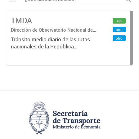
TMDA
zip
Dirección de Observatorio Nacional de
otro
Transporte
otro
Tránsito medio diario de las rutas
nacionales de la República
Argentina. Relevado por la
Dirección Nacional de Vialidad. Año
2017.