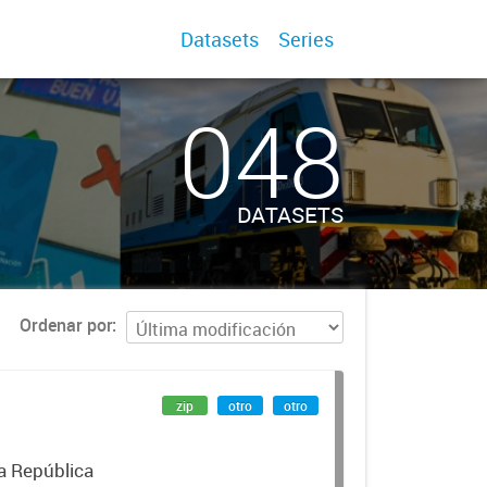
Datasets
Series
048
DATASETS
Ordenar por
zip
otro
otro
la República