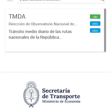
TMDA
zip
Dirección de Observatorio Nacional de
otro
Transporte
otro
Tránsito medio diario de las rutas
nacionales de la República
Argentina. Relevado por la
Dirección Nacional de Vialidad. Año
2017.