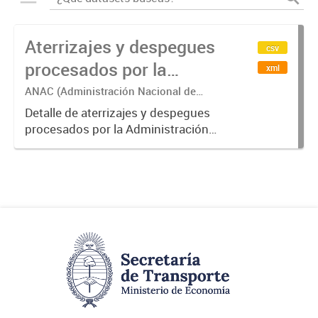
Aterrizajes y despegues
csv
procesados por la
xml
Administración Nacional
ANAC (Administración Nacional de
Aviación Civil)
de Aviación Civil (ANAC)
Detalle de aterrizajes y despegues
procesados por la Administración
Nacional de Aviación Civil.-