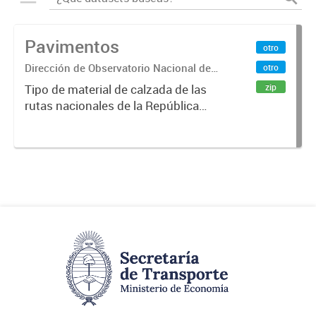
Pavimentos
otro
Dirección de Observatorio Nacional de
otro
Transporte
zip
Tipo de material de calzada de las
rutas nacionales de la República
Argentina. Relevado por la
Dirección Nacional de Vialidad. Año
2019.