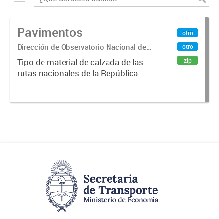
Pavimentos
otro
Dirección de Observatorio Nacional de
otro
Transporte
zip
Tipo de material de calzada de las
rutas nacionales de la República
Argentina. Relevado por la
Dirección Nacional de Vialidad. Año
2019.