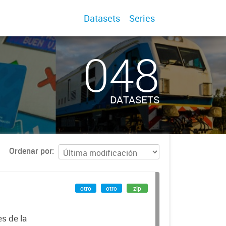
Datasets
Series
048
DATASETS
Ordenar por
otro
otro
zip
es de la