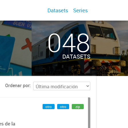
Datasets
Series
048
DATASETS
Ordenar por
otro
otro
zip
es de la