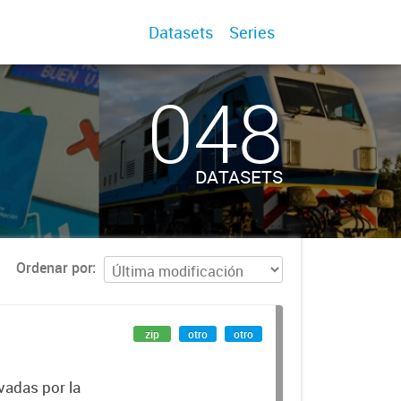
Datasets
Series
048
DATASETS
Ordenar por
zip
otro
otro
vadas por la