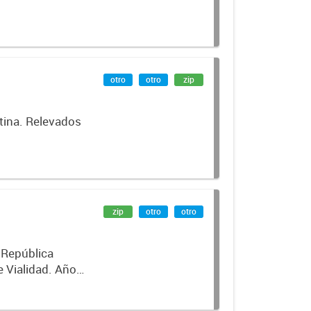
otro
otro
zip
tina. Relevados
-
zip
otro
otro
a República
e Vialidad. Año