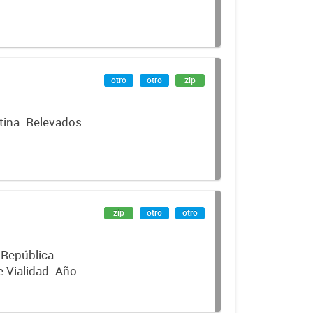
otro
otro
zip
tina. Relevados
-
zip
otro
otro
a República
e Vialidad. Año