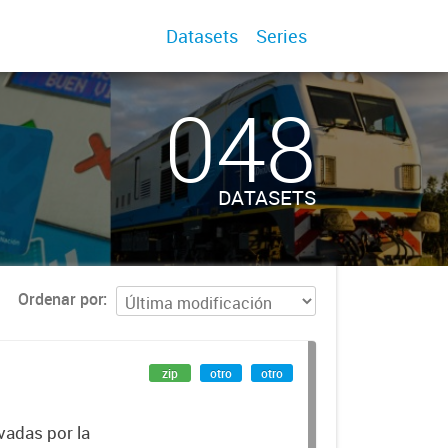
Datasets
Series
048
DATASETS
Ordenar por
zip
otro
otro
vadas por la