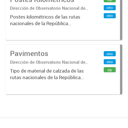
Dirección de Observatorio Nacional de
otro
Transporte
otro
Postes kilométricos de las rutas
nacionales de la República
Argentina. Relevados por la
Dirección Nacional de Vialidad. Año
2019 .-
Pavimentos
otro
Dirección de Observatorio Nacional de
otro
Transporte
zip
Tipo de material de calzada de las
rutas nacionales de la República
Argentina. Relevado por la
Dirección Nacional de Vialidad. Año
2019.