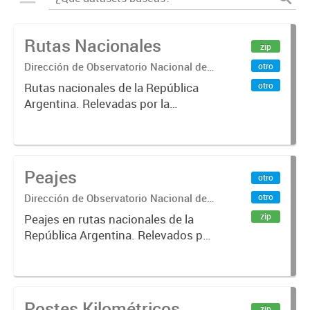
Rutas Nacionales
zip
Dirección de Observatorio Nacional de
otro
Transporte
otro
Rutas nacionales de la República
Argentina. Relevadas por la
Dirección Nacional de Vialidad.
Peajes
otro
Dirección de Observatorio Nacional de
otro
Transporte
zip
Peajes en rutas nacionales de la
República Argentina. Relevados por
la Dirección Nacional de Vialidad.
Año 2019 .-
Postes Kilométricos
zip