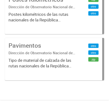
Dirección de Observatorio Nacional de
otro
Transporte
otro
Postes kilométricos de las rutas
nacionales de la República
Argentina. Relevados por la
Dirección Nacional de Vialidad. Año
2019 .-
Pavimentos
otro
Dirección de Observatorio Nacional de
otro
Transporte
zip
Tipo de material de calzada de las
rutas nacionales de la República
Argentina. Relevado por la
Dirección Nacional de Vialidad. Año
2019.