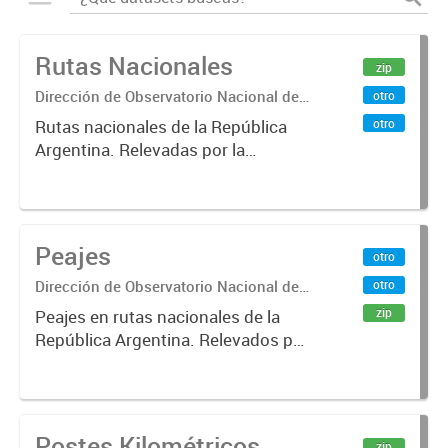
Rutas Nacionales
zip
Dirección de Observatorio Nacional de
otro
Transporte
otro
Rutas nacionales de la República
Argentina. Relevadas por la
Dirección Nacional de Vialidad.
Peajes
otro
Dirección de Observatorio Nacional de
otro
Transporte
zip
Peajes en rutas nacionales de la
República Argentina. Relevados por
la Dirección Nacional de Vialidad.
Año 2019 .-
Postes Kilométricos
zip