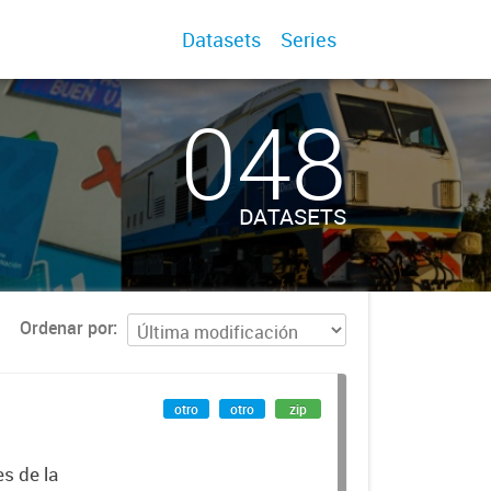
Datasets
Series
048
DATASETS
Ordenar por
otro
otro
zip
es de la