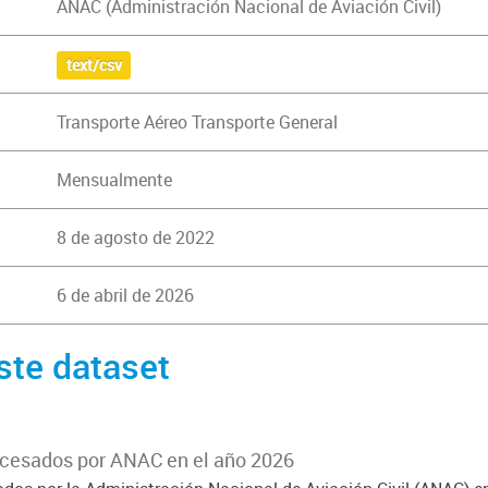
ANAC (Administración Nacional de Aviación Civil)
Texto (string)
La informacióon de 
text/csv
Transporte Aéreo Transporte General
Mensualmente
8 de agosto de 2022
6 de abril de 2026
ste dataset
ocesados por ANAC en el año 2026