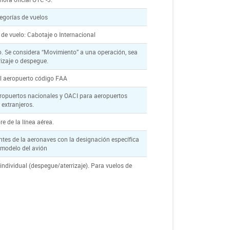
egorías de vuelos
o de vuelo: Cabotaje o Internacional
o. Se considera “Movimiento” a una operación, sea
rizaje o despegue.
l aeropuerto código FAA
eropuertos nacionales y OACI para aeropuertos
extranjeros.
e de la línea aérea.
antes de la aeronaves con la designación específica
 modelo del avión
ndividual (despegue/aterrizaje). Para vuelos de
rizaje. Al analizar un Aeropuerto individual se debe
l dato de esta columna
sta columna al analizar la cantidad de pasajeros
zar los pasajeros internacionales es indiferente usar
olumna o la anterior.