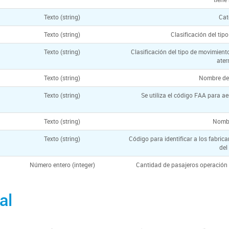
Texto (string)
Cat
Texto (string)
Clasificación del tip
Texto (string)
Clasificación del tipo de movimient
ater
Texto (string)
Nombre de
Texto (string)
Se utiliza el código FAA para a
Texto (string)
Nombr
Texto (string)
Código para identificar a los fabric
del
Número entero (integer)
Cantidad de pasajeros operación i
cabotaje se registra despegue y ater
tomar e
al
Número entero (integer)
1pax=1tarjeta de embarque. Usar e
cabotaje a nivel total país. Al anali
esta c