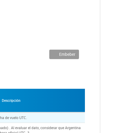
Embeber
Descripción
ha de vuelo UTC.
do) . Al evaluar el dato, considerar que Argentina
 hora oficial UTC -3.