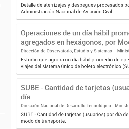
Detalle de aterrizajes y despegues procesados po
d
Administración Nacional de Aviación Civil.-
Operaciones de un día hábil prom
agregados en hexágonos, por Modo de
transporte y Hora
Dirección de Observatorio, Estudio y Sistemas – Minis
Transporte
Estudio que agrupa un día hábil promedio de op
viajes del sistema único de boleto electrónico (S
de transporte urbano de pasajeros de RMBA incl
subterráneos,...
SUBE - Cantidad de tarjetas (usua
día.
Dirección Nacional de Desarrollo Tecnológico - Ministe
SUBE - Cantidad de tarjetas (usuarios) por día 
modo de transporte.