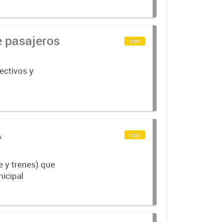
e pasajeros
csv
ectivos y
A
csv
e y trenes) que
nicipal