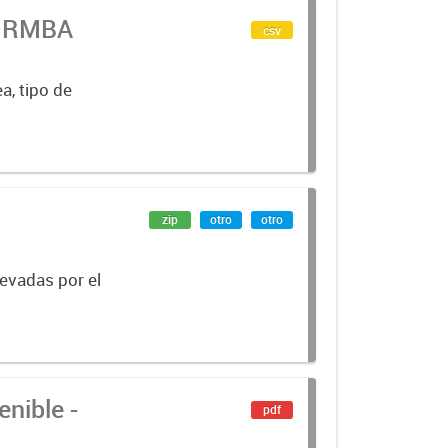
n RMBA
csv
a, tipo de
zip
otro
otro
levadas por el
nible -
pdf