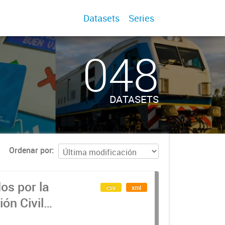
Datasets
Series
048
DATASETS
Ordenar por
os por la
csv
xml
ón Civil