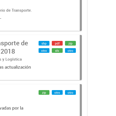
rio de Transporte.
-
nsporte de
shp
pdf
zip
 2018
otro
xls
otro
s y Logística
as actualización
zip
otro
otro
vadas por la