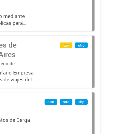
do mediante
licas para
n las
es de
csv
otro
Aires
terio de
ifario-Empresa-
 de viajes del
el periodo
otro
otro
shp
ntos de Carga