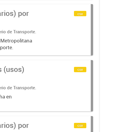
rios) por
csv
rio de Transporte.
a Metropolitana
porte.
s (usos)
csv
rio de Transporte.
cha en
rios) por
csv