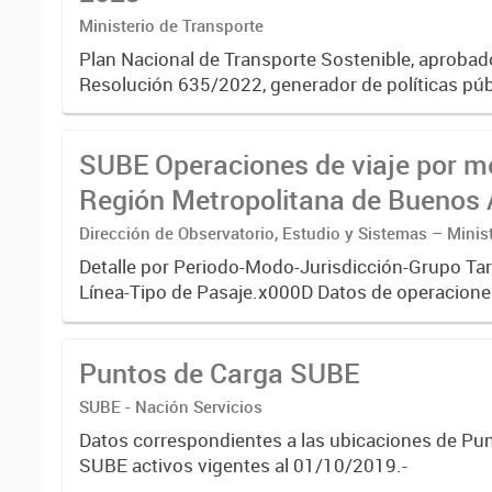
Ministerio de Transporte
Plan Nacional de Transporte Sostenible, aproba
Resolución 635/2022, generador de políticas púb
transformar el sistema de transporte pensando e
generaciones futuras.
SUBE Operaciones de viaje por m
Región Metropolitana de Buenos 
Dirección de Observatorio, Estudio y Sistemas – Minis
Transporte
Detalle por Periodo-Modo-Jurisdicción-Grupo Tar
Línea-Tipo de Pasaje.x000D Datos de operaciones
sistema único de boleto electrónico(SUBE) para 
registrado...
Puntos de Carga SUBE
SUBE - Nación Servicios
Datos correspondientes a las ubicaciones de Pu
SUBE activos vigentes al 01/10/2019.-