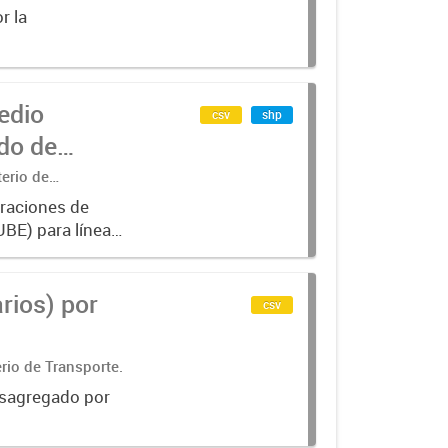
r la
edio
csv
shp
terio de
eraciones de
UBE) para líneas
uyendo trenes,
rios) por
csv
rio de Transporte.
desagregado por