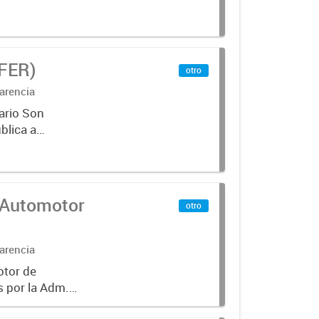
IFER)
otro
arencia
ario Son
blica a
terminados
 Automotor
otro
arencia
otor de
s por la Adm.
ir que