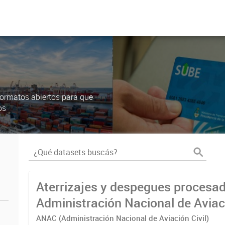
ormatos abiertos para que
os
Aterrizajes y despegues procesad
Administración Nacional de Aviaci
(ANAC)
ANAC (Administración Nacional de Aviación Civil)