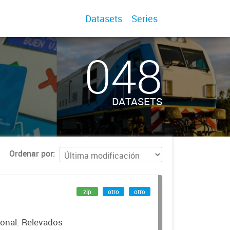
Datasets
Series
048
DATASETS
Ordenar por
zip
otro
otro
cional. Relevados