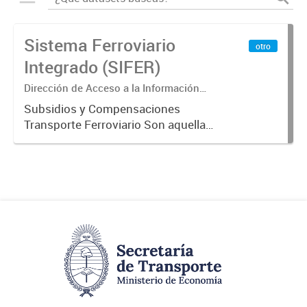
Sistema Ferroviario
otro
Integrado (SIFER)
Dirección de Acceso a la Información
Pública y Transparencia
Subsidios y Compensaciones
Transporte Ferroviario Son aquellas
transferencias realizadas por la
Adm. Pública a empresas o
consumidores, para permitir que
determinados servicios sean
provistos...