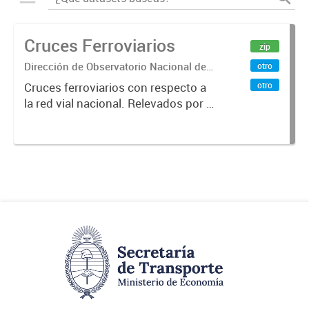
Cruces Ferroviarios
zip
Dirección de Observatorio Nacional de
otro
Transporte
otro
Cruces ferroviarios con respecto a
la red vial nacional. Relevados por la
Dirección Nacional de Vialidad. Año
2016.