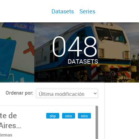
Datasets
Series
048
DATASETS
Ordenar por
te de
shp
otro
otro
Aires
stemas