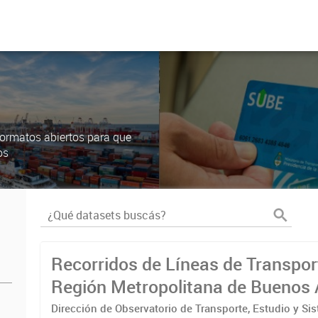
ormatos abiertos para que
os
Recorridos de Líneas de Transpor
Región Metropolitana de Buenos 
(RMBA)
Dirección de Observatorio de Transporte, Estudio y Si