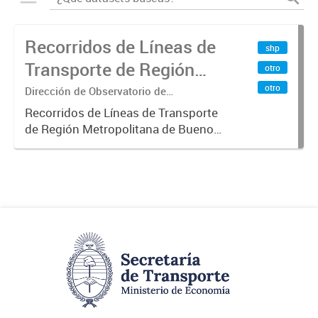
Recorridos de Líneas de
shp
Transporte de Región
otro
Metropolitana de
otro
Dirección de Observatorio de
Transporte, Estudio y Sistemas
Buenos Aires (RMBA)
Recorridos de Líneas de Transporte
de Región Metropolitana de Buenos
Aires (RMBA).-