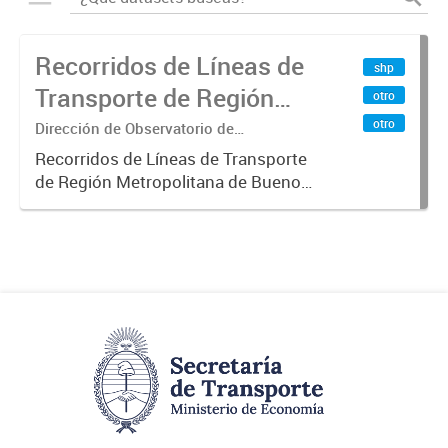
Recorridos de Líneas de
shp
Transporte de Región
otro
Metropolitana de
otro
Dirección de Observatorio de
Transporte, Estudio y Sistemas
Buenos Aires (RMBA)
Recorridos de Líneas de Transporte
de Región Metropolitana de Buenos
Aires (RMBA).-