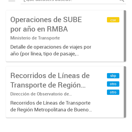
Operaciones de SUBE
csv
por año en RMBA
Ministerio de Transporte
Detalle de operaciones de viajes por
año (por línea, tipo de pasaje,
empresa y modo)
Recorridos de Líneas de
shp
Transporte de Región
otro
Metropolitana de
otro
Dirección de Observatorio de
Transporte, Estudio y Sistemas
Buenos Aires (RMBA)
Recorridos de Líneas de Transporte
de Región Metropolitana de Buenos
Aires (RMBA).-