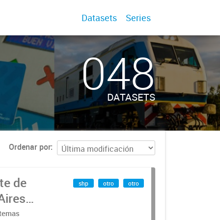
Datasets
Series
048
DATASETS
Ordenar por
te de
shp
otro
otro
Aires
stemas