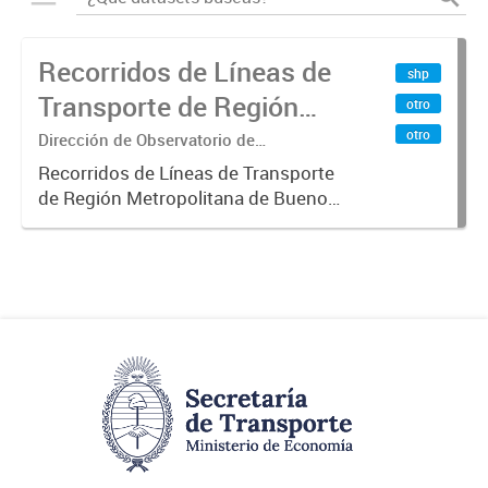
Recorridos de Líneas de
shp
Transporte de Región
otro
Metropolitana de
otro
Dirección de Observatorio de
Transporte, Estudio y Sistemas
Buenos Aires (RMBA)
Recorridos de Líneas de Transporte
de Región Metropolitana de Buenos
Aires (RMBA).-