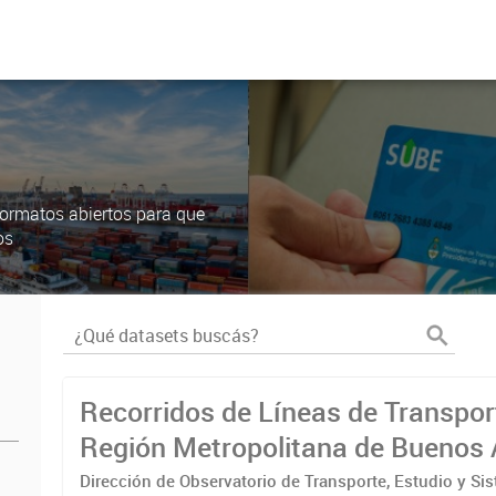
ormatos abiertos para que
os
Recorridos de Líneas de Transpor
Región Metropolitana de Buenos 
(RMBA)
Dirección de Observatorio de Transporte, Estudio y Si