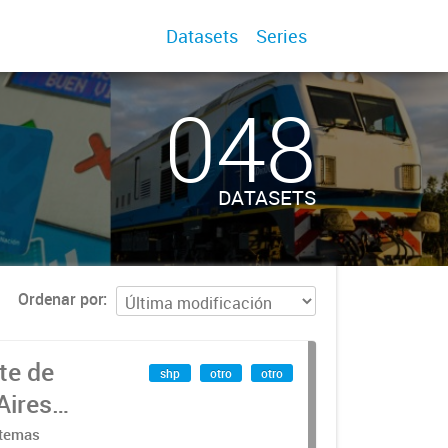
Datasets
Series
048
DATASETS
Ordenar por
te de
shp
otro
otro
Aires
stemas