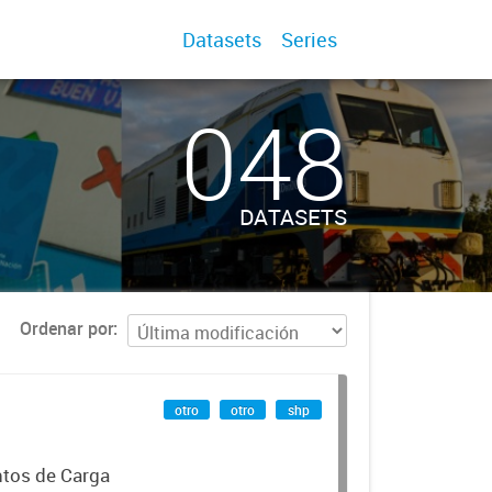
Datasets
Series
048
DATASETS
Ordenar por
otro
otro
shp
ntos de Carga