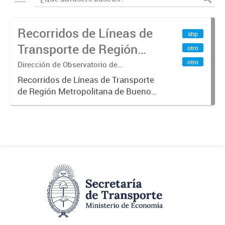
Recorridos de Líneas de
shp
Transporte de Región
otro
Metropolitana de
otro
Dirección de Observatorio de
Transporte, Estudio y Sistemas
Buenos Aires (RMBA)
Recorridos de Líneas de Transporte
de Región Metropolitana de Buenos
Aires (RMBA).-