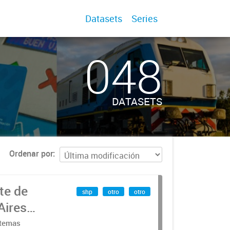
Datasets
Series
048
DATASETS
Ordenar por
te de
shp
otro
otro
Aires
stemas