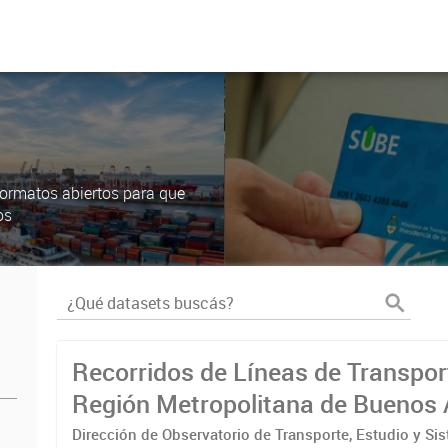
ormatos abiertos para que
os
Recorridos de Líneas de Transpor
Región Metropolitana de Buenos 
(RMBA)
Dirección de Observatorio de Transporte, Estudio y Si