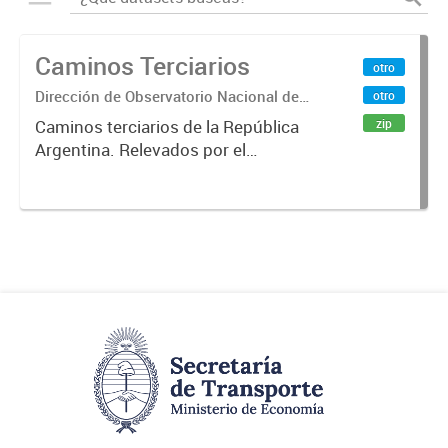
Caminos Terciarios
otro
Dirección de Observatorio Nacional de
otro
Transporte
zip
Caminos terciarios de la República
Argentina. Relevados por el
Instituto Geográfico Nacional. Año
2016.